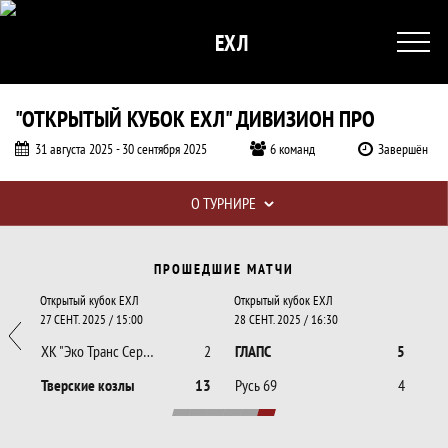
ЕХЛ
"ОТКРЫТЫЙ КУБОК ЕХЛ" ДИВИЗИОН ПРО
31 августа 2025 - 30 сентября 2025
6 команд
Завершён
О ТУРНИРЕ
"Открытый кубок ЕХЛ" Дивизион ПРО
Календарь прошедших и будущих матчей
ПРОШЕДШИЕ МАТЧИ
Открытый кубок ЕХЛ
Открытый кубок ЕХЛ
27 СЕНТ. 2025 / 15:00
28 СЕНТ. 2025 / 16:30
3
ХК "Эко Транс Сервис"
2
ГЛАПС
5
10
Тверские козлы
13
Русь 69
4