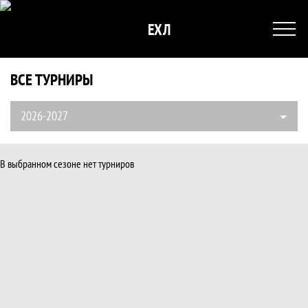
ЕХЛ
ВСЕ ТУРНИРЫ
2026-2027
Все турниры, ЕДИНАЯ ХОККЕЙНАЯ ЛИГА
Все турниры
В выбранном сезоне нет турниров